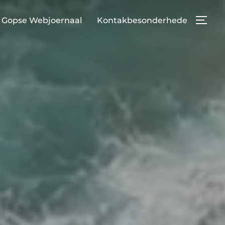
Gopse Webjoernaal
Kontakbesonderhede
TOG