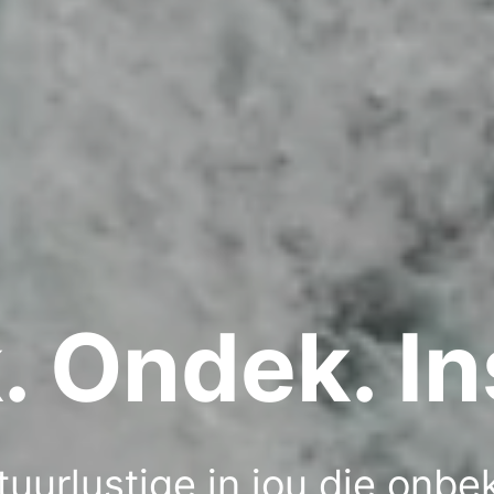
 Ondek. In
tuurlustige in jou die onb