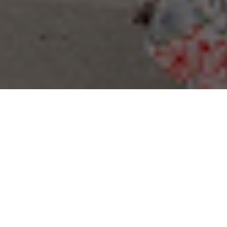
Dit is nie aldag dat verkeersknope in Bathurst,
daardie dorpie wat deur sy inwoners gereken
word as die middelpunt van die heelal te
wees, voor kom nie. Veral nie oor naweke nie.
Maar rondom die naweek van 9 en 10
Augustus, wanneer die winter so amper wil
groet tot volgende jaar, maar die lente wil nie