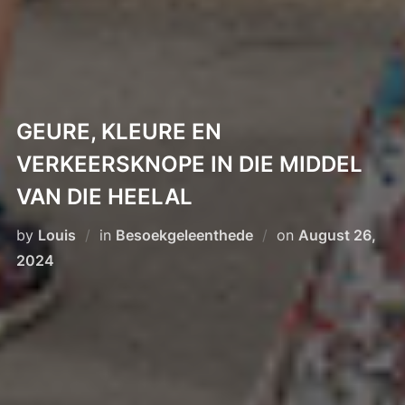
GEURE, KLEURE EN
VERKEERSKNOPE IN DIE MIDDEL
VAN DIE HEELAL
Posted
by
Louis
in
Besoekgeleenthede
on
August 26,
on
2024