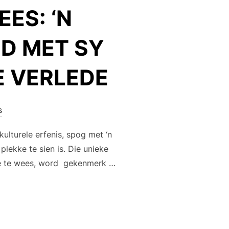
ES: ‘N
D MET SY
E VERLEDE
s
kulturele erfenis, spog met ‘n
lekke te sien is. Die unieke
nie te wees, word gekenmerk …
E GEES: ‘N MODERNE ONAFHANKLIKE LAND MET SY WORTELS 