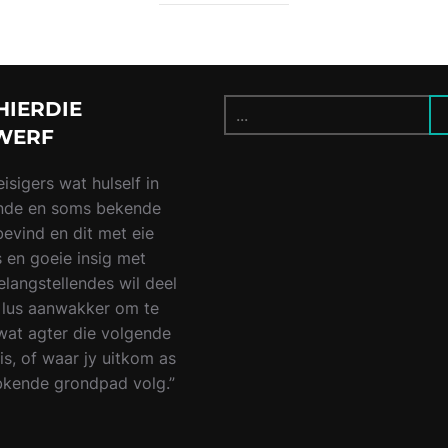
HIERDIE
SEARCH
WERF
isigers wat hulself in
nde en soms bekende
bevind en dit met eie
 en goeie insig met
elangstellendes wil deel
e lus aanwakker om te
wat agter die volgende
is, of waar jy uitkom as
nbkende grondpad volg.”