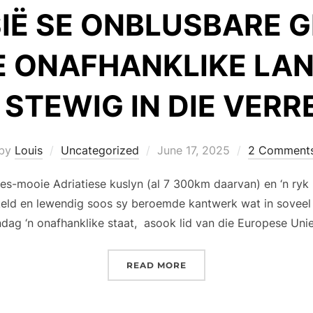
IË SE ONBLUSBARE GE
 ONAFHANKLIKE LAN
STEWIG IN DIE VERR
Posted
by
Louis
Uncategorized
June 17, 2025
2 Comment
on
jies-mooie Adriatiese kuslyn (al 7 300km daarvan) en ‘n ryk 
eld en lewendig soos sy beroemde kantwerk wat in soveel p
dag ‘n onafhanklike staat, asook lid van die Europese U
“KROASIË SE ONBLUSBAR
READ MORE