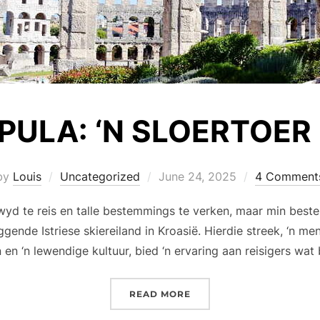
 PULA: ‘N SLOERTOER
Posted
by
Louis
Uncategorized
June 24, 2025
4 Comment
on
yd te reis en talle bestemmings te verken, maar min best
gende Istriese skiereiland in Kroasië. Hierdie streek, ‘n me
 ‘n lewendige kultuur, bied ‘n ervaring aan reisigers wat b
“ISTRIË EN PULA: ‘N SL
READ MORE