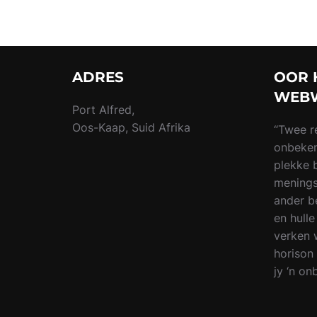
ADRES
OOR 
WEB
Port Alfred,
Oos-Kaap, Suid Afrika
“Twee re
onbeke
plekke 
menings
ander b
en hull
verken 
horison 
jy ‘n o