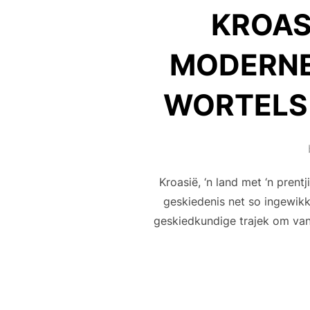
KROAS
MODERNE
WORTELS 
Kroasië, ‘n land met ‘n prent
geskiedenis net so ingewikk
geskiedkundige trajek om van