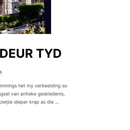
 DEUR TYD
s
emmings het my verbeelding so
ngsel van antieke geskiedenis,
ietjie dieper krap as die …
OERTOER DEUR TYD”