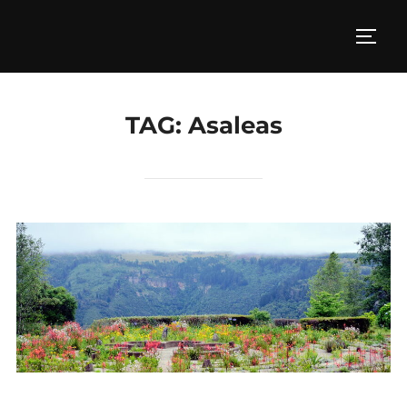
Skip
to
TOGG
content
TAG:
Asaleas