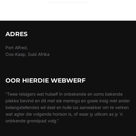
ADRES
Port Alfred,
Oos-Kaap, Suid Afrika
OOR HIERDIE WEBWERF
“Twee reisigers wat hulself in onbekende en soms bekende
plekke bevind en dit met eie menings en goeie insig met ander
belangstellendes wil deel en hulle lus aanwakker om te verken
wat agter die volgende horison is, of waar jy uitkom as jy ‘n
onbkende grondpad volg.”