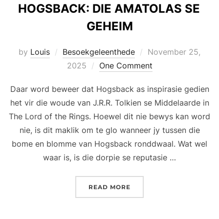
HOGSBACK: DIE AMATOLAS SE
GEHEIM
Posted
by
Louis
Besoekgeleenthede
November 25,
on
2025
One Comment
Daar word beweer dat Hogsback as inspirasie gedien
het vir die woude van J.R.R. Tolkien se Middelaarde in
The Lord of the Rings. Hoewel dit nie bewys kan word
nie, is dit maklik om te glo wanneer jy tussen die
bome en blomme van Hogsback ronddwaal. Wat wel
waar is, is die dorpie se reputasie …
“HOGSBACK: DIE AMATOL
READ MORE