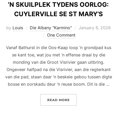
‘N SKUILPLEK TYDENS OORLOG:
CUYLERVILLE SE ST MARY’S
Posted
by
Louis
Die Albany "Karmino"
January 6, 2026
on
One Comment
Vanaf Bathurst in die Oos-Kaap loop ‘n grondpad kus
se kant toe, wat jou met ‘n effense draai by die
monding van die Groot Visrivier gaan uitbring.
Ongeveer halfpad na die Visrivier, aan die regterkant
van die pad, staan ​​daar ‘n beskeie gebou tussen digte
bosse en oorskadu deur ‘n reuse boom. Dit is die …
“‘N SKUILPLEK TYDENS O
READ MORE