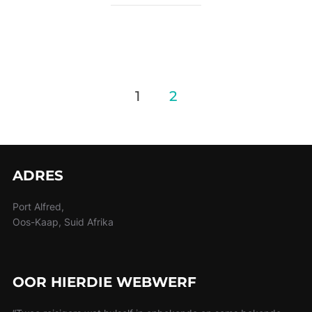
Posts
1
2
pagination
ADRES
Port Alfred,
Oos-Kaap, Suid Afrika
OOR HIERDIE WEBWERF