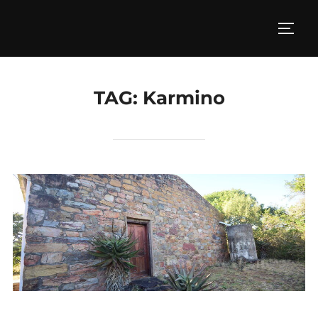
Skip
to
TOGG
content
TAG:
Karmino