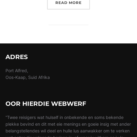
“DIE SLAG VAN SINGAP
READ MORE
ADRES
Port Alfred,
Oos-Kaap, Suid Afrika
OOR HIERDIE WEBWERF
“Twee reisigers wat hulself in onbekende en soms bekende
plekke bevind en dit met eie menings en goeie insig met ander
belangstellendes wil deel en hulle lus aanwakker om te verken