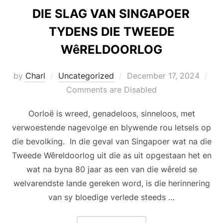
DIE SLAG VAN SINGAPOER
TYDENS DIE TWEEDE
WêRELDOORLOG
Posted
by
Charl
Uncategorized
December 17, 2024
on
Comments are Disabled
Oorloë is wreed, genadeloos, sinneloos, met
verwoestende nagevolge en blywende rou letsels op
die bevolking. In die geval van Singapoer wat na die
Tweede Wêreldoorlog uit die as uit opgestaan het en
wat na byna 80 jaar as een van die wêreld se
welvarendste lande gereken word, is die herinnering
van sy bloedige verlede steeds …