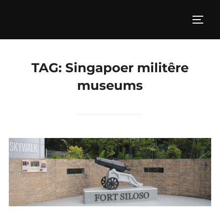
Skip
to
TOGG
content
TAG:
Singapoer militêre
museums