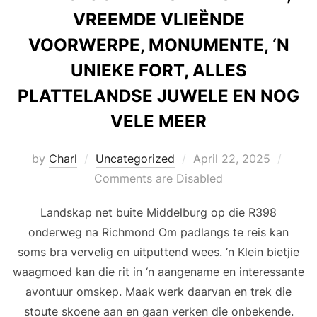
VREEMDE VLIEȄNDE
VOORWERPE, MONUMENTE, ‘N
UNIEKE FORT, ALLES
PLATTELANDSE JUWELE EN NOG
VELE MEER
Posted
by
Charl
Uncategorized
April 22, 2025
on
Comments are Disabled
Landskap net buite Middelburg op die R398
onderweg na Richmond Om padlangs te reis kan
soms bra vervelig en uitputtend wees. ‘n Klein bietjie
waagmoed kan die rit in ‘n aangename en interessante
avontuur omskep. Maak werk daarvan en trek die
stoute skoene aan en gaan verken die onbekende.