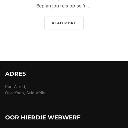
Beplan jou reis op so ‘n …
“‘N EEU-OUE MENSLIKE 
READ MORE
ADRES
Port Alfred,
Oos-Kaap, Suid Afrika
OOR HIERDIE WEBWERF